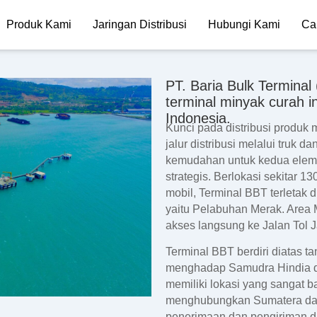
Produk Kami
Jaringan Distribusi
Hubungi Kami
Ca
PT. Baria Bulk Terminal
terminal minyak curah i
Indonesia.
Kunci pada distribusi produk 
jalur distribusi melalui truk
kemudahan untuk kedua eleme
strategis. Berlokasi sekitar 1
mobil, Terminal BBT terletak 
yaitu Pelabuhan Merak. Area M
akses langsung ke Jalan Tol 
Terminal BBT berdiri diatas t
menghadap Samudra Hindia da
memiliki lokasi yang sangat 
menghubungkan Sumatera dan
penerimaan dan pengiriman dar