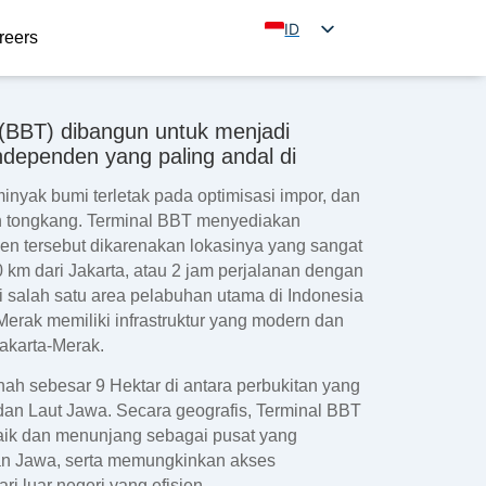
ID
reers
EN
 (BBT) dibangun untuk menjadi
ndependen yang paling andal di
minyak bumi terletak pada optimisasi impor, dan
 dan tongkang. Terminal BBT menyediakan
n tersebut dikarenakan lokasinya yang sangat
30 km dari Jakarta, atau 2 jam perjalanan dengan
di salah satu area pelabuhan utama di Indonesia
erak memiliki infrastruktur yang modern dan
Jakarta-Merak.
anah sebesar 9 Hektar di antara perbukitan yang
n Laut Jawa. Secara geografis, Terminal BBT
baik dan menunjang sebagai pusat yang
 Jawa, serta memungkinkan akses
i luar negeri yang efisien.